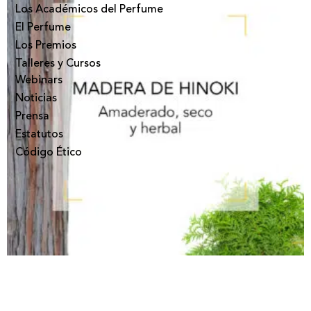
Los Académicos del Perfume
El Perfume
Los Premios
Talleres y Cursos
Webinars
Noticias
Prensa
Estatutos
Código Ético