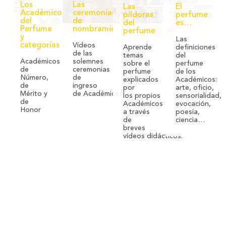
Los
Las
Las
El
Académicos
ceremonias
píldoras
perfume
del
de
del
es…
Perfume
nombramiento
perfume
y
Las
categorías
Vídeos
Aprende
definiciones
de las
temas
del
Académicos
solemnes
sobre el
perfume
de
ceremonias
perfume
de los
Número,
de
explicados
Académicos:
de
ingreso
por
arte,
oficio,
Mérito y
de
Académicos
los
propios
sensorialidad,
de
Académicos
evocación,
Honor
a través
poesía,
de
ciencia…
breves
vídeos
didácticos.