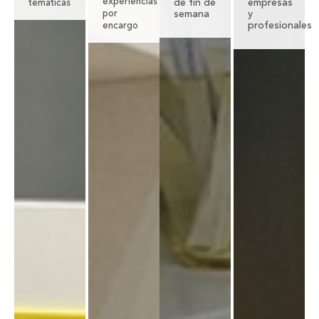
experiencias
de fin de
empresas
temáticas
por
semana
y
profesionales
encargo