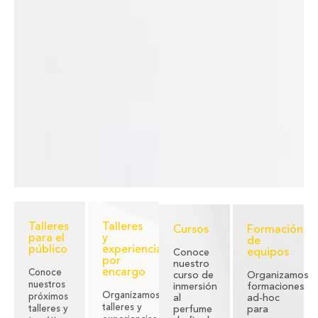
Talleres
Talleres
Cursos
Formación
para el
y
de
público
experiencias
equipos
Conoce
por
nuestro
encargo
Conoce
curso de
Organizamos
nuestros
inmersión
formaciones
Organizamos
próximos
al
ad-hoc
talleres y
talleres y
perfume
para