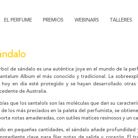
EL PERFUME
PREMIOS
WEBINARS
TALLERES
ándalo
árbol de sándalo es una auténtica joya en el mundo de la perf
Santalum Album el más conocido y tradicional. La sobreexpl
 hoy en día esté protegido y se hayan desarrollado otras
cedente de Australia.
bías que los santalols son las moléculas que dan su caracterís
 de los más preciados en la paleta del perfumista, se obtiene
porta notas amaderadas, con sutiles matices resinosos y un ca
do en pequeñas cantidades, el sándalo añade profundidad 
ingrediente clave para fijar notas de salida y corazón. El t