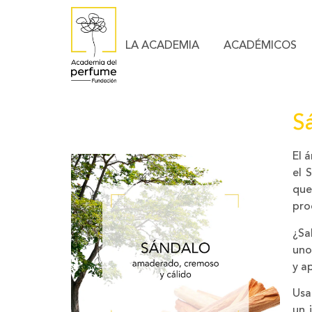
LA ACADEMIA
ACADÉMICOS
S
El 
el 
que
pro
¿Sa
uno
y a
Usa
un 