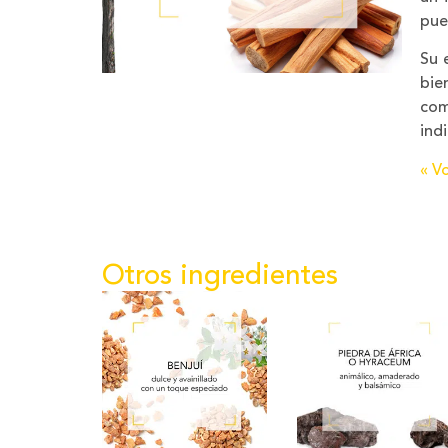
pue
Su 
bie
com
ind
« Vo
Otros ingredientes