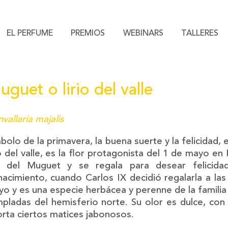
EL PERFUME
PREMIOS
WEBINARS
TALLERES
guet o lirio del valle
vallaria majalis
bolo de la primavera, la buena suerte y la felicidad
io del valle, es la flor protagonista del 1 de mayo en 
a del Muguet y se regala para desear felicidad
acimiento, cuando Carlos IX decidió regalarla a la
o y es una especie herbácea y perenne de la familia
pladas del hemisferio norte. Su olor es dulce, con 
rta ciertos matices jabonosos.