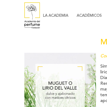
LA ACADEMIA
ACADÉMICOS
Mu
Con
Sím
lir
Dí
Ren
may
tem
apo