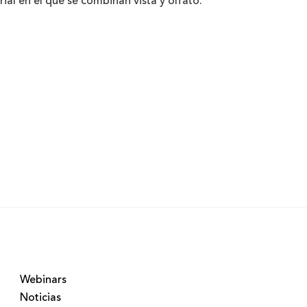
ial en el que se combinan vista y olfato.
durante siglos… En Sitges existe la tradición de
menaje y decorar las calles por donde pasara la
go, esta tradición no solo se celebra en Sitges,
s días, como motivos religiosos, abstractos o
anvillas propias de este mes, así como hojas y
Webinars
Noticias