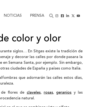
NOTICIAS
PRENSA
de color y olor
durante siglos… En Sitges existe la tradición de
menaje y decorar las calles por donde pasara la
hace en Semana Santa, por ejemplo. Sin embargo,
 otras ciudades de España y países como Italia.
alfombras que adornarán las calles estos días,
uraleza.
s de flores de
claveles
,
rosas
,
geranios
y las
procedencia natural.