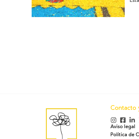
Esta
Las 
las 
procesión del Corpus Christi, al igual que en o
sino que es común en otras ciudades de España 
Durante esta celebración se crean diseños de
representaciones de la naturaleza.
Para elaborar las alfombras se recolectan mil
materiales de procedencia natural.
Estas obras de arte naturales son un auténtico 
Contacto 
Aviso legal
Política de 