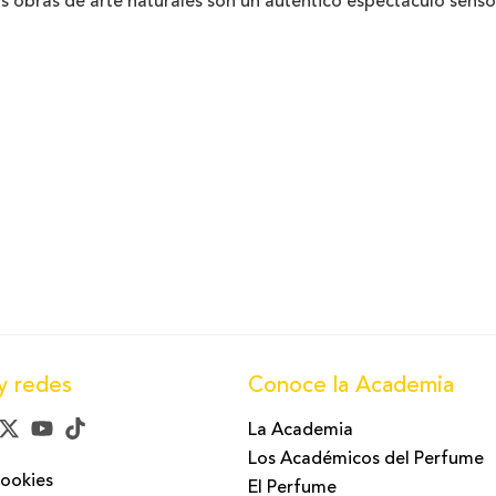
s obras de arte naturales son un auténtico espectáculo sensor
flores han formado parte de la historia, el arte y la cultura 
alfombras de flores en las calles. Es una forma de rendir ho
tros lugares se hace en Semana Santa, por ejemplo. Sin embar
y países como Italia.
tallados para las alfombras que adornarán las calles esto
es de pétalos de flores de
claveles
,
rosas
,
geranios
y las bug
espectáculo sensorial en el que se combinan vista y olfato.
y redes
Conoce la Academia
La Academia
Los Académicos del Perfume
Cookies
El Perfume