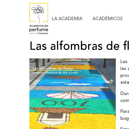
LA ACADEMIA
ACADÉMICOS
Las alfombras de fl
Las 
las 
proc
esta
Dur
como
Par
buga