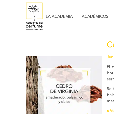
LA ACADEMIA
ACADÉMICOS
C
Jun
El 
bot
ser
Se 
bal
mas
« Vo