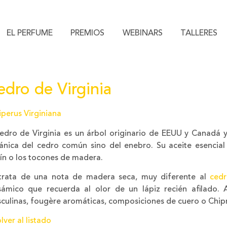
EL PERFUME
PREMIOS
WEBINARS
TALLERES
edro de Virginia
iperus Virginiana
cedro de Virginia es un árbol originario de EEUU y Canadá y,
ánica del cedro común sino del enebro. Su aceite esencial 
rín o los tocones de madera.
trata de una nota de madera seca, muy diferente al
cedr
sámico que recuerda al olor de un lápiz recién afilado.
culinas, fougère aromáticas, composiciones de cuero o Chip
lver al listado