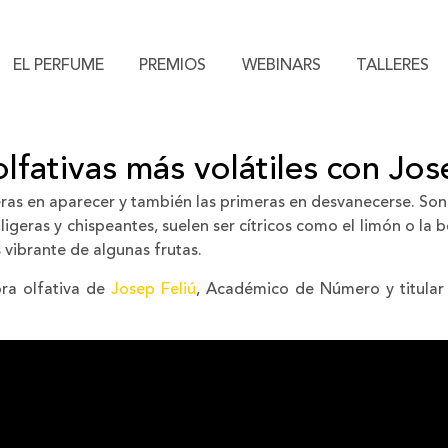
EL PERFUME
PREMIOS
WEBINARS
TALLERES
lfativas más volátiles con Jos
meras en aparecer y también las primeras en desvanecerse. Son
ligeras y chispeantes, suelen ser cítricos como el limón o l
 vibrante de algunas frutas.
ra olfativa de
Josep Feliú
, Académico de Número y titular 