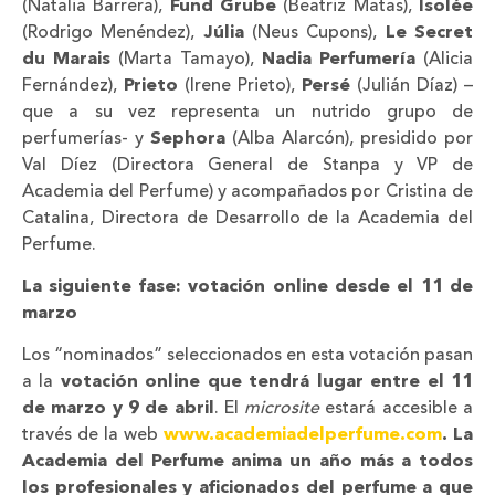
(Natalia Barrera),
Fund Grube
(Beatriz Matas),
Isolée
(Rodrigo Menéndez),
Júlia
(Neus Cupons),
Le Secret
du Marais
(Marta Tamayo),
Nadia Perfumería
(Alicia
Fernández),
Prieto
(Irene Prieto),
Persé
(Julián Díaz) –
que a su vez representa un nutrido grupo de
perfumerías- y
Sephora
(Alba Alarcón), presidido por
Val Díez (Directora General de Stanpa y VP de
Academia del Perfume) y acompañados por Cristina de
Catalina, Directora de Desarrollo de la Academia del
Perfume.
La siguiente fase: votación online desde el 11 de
marzo
Los “nominados” seleccionados en esta votación pasan
a la
votación online que tendrá lugar entre el 11
de marzo y 9 de abril
. El
microsite
estará accesible a
través de la web
www.academiadelperfume.com
.
La
Academia del Perfume anima un año más a todos
los profesionales y aficionados del perfume a que