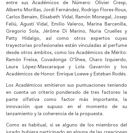
entre sus Académicos de Número: Olivier Cresp,
Alberto Morillas, Jordi Fernández, Rodrigo Flores-Roux,
Carlos Benaïm, Elisabeth Vidal, Ramón Monegal, Josep
Feliú, Agustí Vidal, Emilio Valeros, Marina Barcenilla,
Gregorio Sola, Jérôme Di Marino, Nuria Cruelles y
Patty Hidalgo, así como otros expertos cuyas
trayectorias profesionales están vinculadas al perfume
desde otros ámbitos, como los Académicos de Mérito:
Ramón Freixa, Covadonga O’Shea, Charo Izquierdo,
Laura López-Mascaraque y Lola Gavarrón y los
Académicos de Honor: Enrique Loewe y Esteban Rodés.
Los Académicos emitieron sus puntuaciones teniendo
en cuenta un criterio ponderado de tres factores: la
parte olfativa como factor más importante, la
innovación que supuso en el momento de su
lanzamiento y la coherencia de la propuesta.
Como es habitual, si se alguno de los miembros del
jurado hubiera participado en alguna de las creaciones