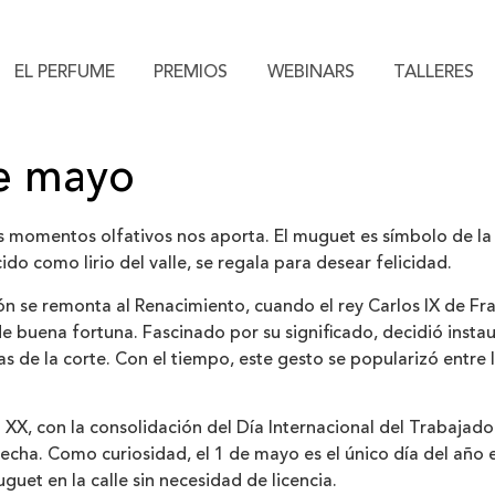
EL PERFUME
PREMIOS
WEBINARS
TALLERES
de mayo
s momentos olfativos nos aporta. El muguet es símbolo de la 
do como lirio del valle, se regala para desear felicidad.
ión se remonta al Renacimiento, cuando el rey Carlos IX de F
e buena fortuna. Fascinado por su significado, decidió insta
s de la corte. Con el tiempo, este gesto se popularizó entre 
lo XX, con la consolidación del Día Internacional del Trabajad
fecha. Como curiosidad, el 1 de mayo es el único día del año
uet en la calle sin necesidad de licencia.