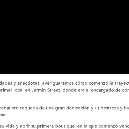
idades y anécdotas, averiguaremos cómo comenzó la trayect
primer local en Jermin Street, donde era el encargado de corta
caballero requería de una gran dedicación y su destreza y bu
sia.
 su vida y abrir su primera boutique, en la que comenzó ve