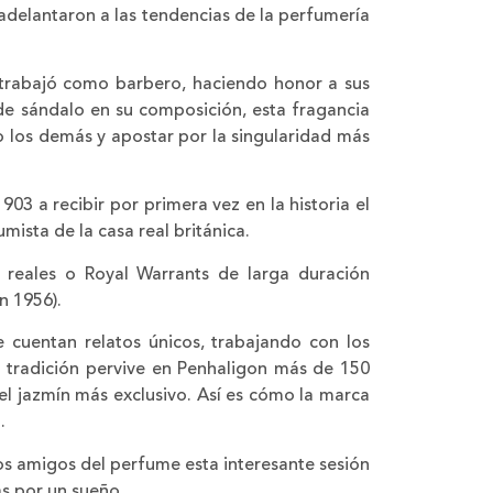
 adelantaron a las tendencias de la perfumería
trabajó como barbero, haciendo honor a sus
de sándalo en su composición, esta fragancia
mo los demás y apostar por la singularidad más
03 a recibir por primera vez en la historia el
mista de la casa real británica.
reales o Royal Warrants de larga duración
n 1956).
e cuentan relatos únicos, trabajando con los
on tradición pervive en Penhaligon más de 150
l jazmín más exclusivo. Así es cómo la marca
.
os amigos del perfume esta interesante sesión
as por un sueño.