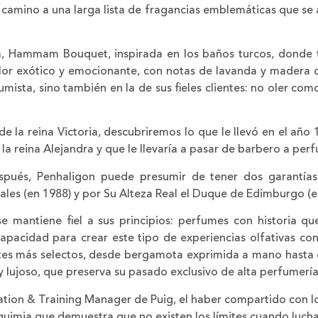
o camino a una larga lista de fragancias emblemáticas que se
a, Hammam Bouquet, inspirada en los baños turcos, donde 
olor exótico y emocionante, con notas de lavanda y madera 
mista, sino también en la de sus fieles clientes: no oler co
la reina Victoria, descubriremos lo que le llevó en el año 19
la reina Alejandra y que le llevaría a pasar de barbero a perfu
ués, Penhaligon puede presumir de tener dos garantías 
ales (en 1988) y por Su Alteza Real el Duque de Edimburgo (e
e mantiene fiel a sus principios: perfumes con historia qu
capacidad para crear este tipo de experiencias olfativas c
tes más selectos, desde bergamota exprimida a mano hasta e
y lujoso, que preserva su pasado exclusivo de alta perfumería
tion & Training Manager de Puig, el haber compartido con l
lquimia que demuestra que no existen los límites cuando luch