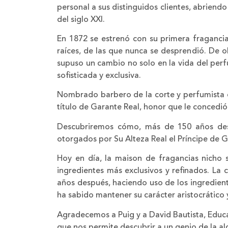
personal a sus distinguidos clientes, abriend
del siglo XXI.
En 1872 se estrenó con su primera fraganci
raíces, de las que nunca se desprendió. De 
supuso un cambio no solo en la vida del perfu
sofisticada y exclusiva.
Nombrado barbero de la corte y perfumista de 
título de Garante Real, honor que le concedió 
Descubriremos cómo, más de 150 años desp
otorgados por Su Alteza Real el Príncipe de G
Hoy en día, la maison de fragancias nicho s
ingredientes más exclusivos y refinados. La 
años después, haciendo uso de los ingredien
ha sabido mantener su carácter aristocrático 
Agradecemos a Puig y a David Bautista, Educa
que nos permite descubrir a un genio de la a