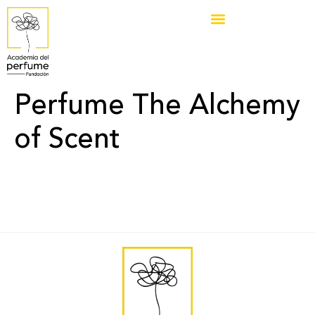
Perfume The Alchemy
of Scent