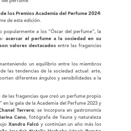
 del perfume.
n de los Premios Academia del Perfume 2024
:
me de esta edición.
do popularmente a los “Óscar del perfume”, la
es-
acercar el perfume a la sociedad en su
d, son valores destacados
entre las fragancias
 manteniendo un equilibrio entre los miembros
de las tendencias de la sociedad actual: arte,
portan diferentes ángulos y sensibilidades a la
 de las fragancias que creó un perfume propio
s” en la gala de la Academia del Perfume 2023 y
Chanel Terrero
; se incorpora en gastronomía
arina Cano
, fotógrafa de fauna y naturaleza
lujo
Xandra Falcó
y continúan un año más los