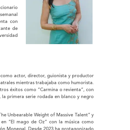
ccionario
 semanal
enta con
tante de
iversidad
como actor, director, guionista y productor
teatrales mientras trabajaba como humorista.
tros éxitos como “Carmina o revienta”, con
 la primera serie rodada en blanco y negro
“The Unbearable Weight of Massive Talent” y
te en “El mago de Oz” con la música como
amón Monegal. Desde 2023 ha protagonizado