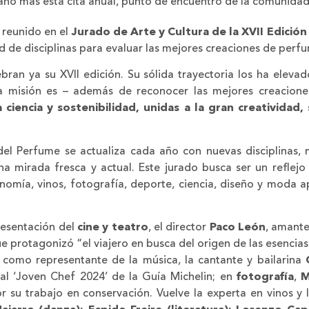
año más esta cita anual, punto de encuentro de la comunidad
a reunido en el
Jurado de Arte y Cultura de la XVII Edició
 de disciplinas para evaluar las mejores creaciones de perfu
ran ya su XVII edición. Su sólida trayectoria los ha eleva
a misión es – además de reconocer las mejores creacion
La ciencia y sostenibilidad, unidas a la gran creativida
el Perfume se actualiza cada año con nuevas disciplinas,
 mirada fresca y actual. Este jurado busca ser un reflejo 
ronomía, vinos, fotografía, deporte, ciencia, diseño y moda a
esentación del
cine y teatro
, el director
Paco León
, amante
ue protagonizó “el viajero en busca del origen de las esencia
; como representante de la música, la cantante y bailarina
al ‘Joven Chef 2024’ de la Guía Michelin; en
fotografía
,
M
su trabajo en conservación. Vuelve la experta en vinos y 