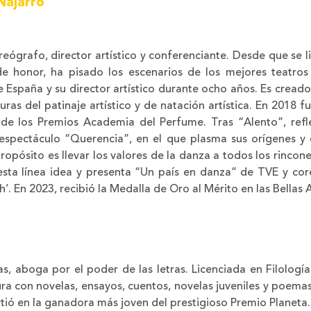
Najarro
oreógrafo, director artístico y conferenciante. Desde que se 
de honor, ha pisado los escenarios de los mejores teatros
 España y su director artístico durante ocho años. Es cread
uras del patinaje artístico y de natación artística. En 2018 fue
 de los Premios Academia del Perfume. Tras “Alento”, refl
espectáculo “Querencia”, en el que plasma sus orígenes y 
propósito es llevar los valores de la danza a todos los rincon
 esta línea idea y presenta “Un país en danza” de TVE y cor
h’. En 2023, recibió la Medalla de Oro al Mérito en las Bellas 
s, aboga por el poder de las letras. Licenciada en Filología
ra con novelas, ensayos, cuentos, novelas juveniles y poema
tió en la ganadora más joven del prestigioso Premio Planeta.