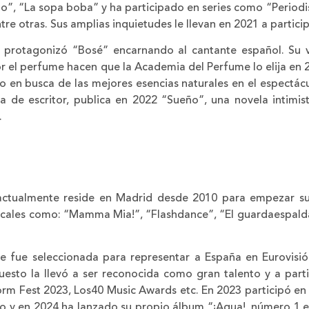
o”, “La sopa boba” y ha participado en series como “Periodi
ntre otras. Sus amplias inquietudes le llevan en 2021 a partic
 protagonizó “Bosé” encarnando al cantante español. Su vers
 el perfume hacen que la Academia del Perfume lo elija en 2
 en busca de las mejores esencias naturales en el espectácul
ta de escritor, publica en 2022 “Sueño”, una novela intimis
.
, actualmente reside en Madrid desde 2010 para empezar su
sicales como: “Mamma Mia!”, “Flashdance”, “El guardaespalda
e fue seleccionada para representar a España en Eurovisió
uesto la llevó a ser reconocida como gran talento y a parti
rm Fest 2023, Los40 Music Awards etc. En 2023 participó en 
 y en 2024 ha lanzado su propio álbum “¡Agua!, número 1 en 