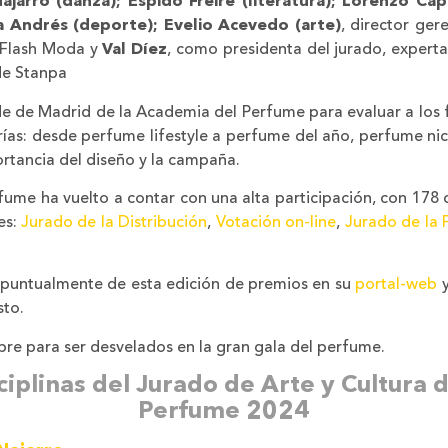
ajarro (danza); Espido Freire (literatura); Lorenzo Cap
ra Andrés (deporte); Evelio Acevedo (arte)
, director ge
E Flash Moda y
Val Díez
, como presidenta del jurado, expert
de Stanpa
sede de Madrid de la Academia del Perfume para evaluar a los 
ías: desde perfume lifestyle a perfume del año, perfume ni
rtancia del diseño y la campaña.
fume ha vuelto a contar con una alta participación, con 178
es:
Jurado de la Distribución
,
Votación on-line
,
Jurado de la 
puntualmente de esta edición de premios en su
portal-web
y
sto.
re para ser desvelados en la gran gala del perfume.
isciplinas del Jurado de Arte y Cultura
Perfume 2024