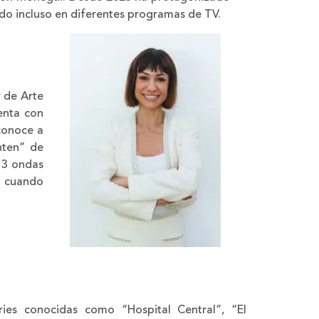
ado incluso en diferentes programas de TV.
r de Arte
enta con
 conoce a
nten” de
 3 ondas
y cuando
ries conocidas como “Hospital Central”, “El