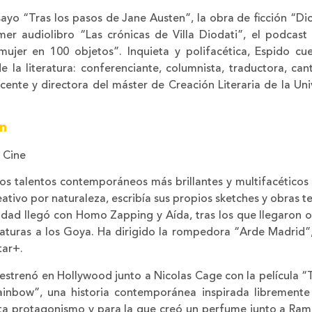
sayo “Tras los pasos de Jane Austen”, la obra de ficción “Di
er audiolibro “Las crónicas de Villa Diodati”, el podcast
 mujer en 100 objetos”. Inquieta y polifacética, Espido cu
 la literatura: conferenciante, columnista, traductora, can
ocente y directora del máster de Creación Literaria de la Un
n
e Cine
os talentos contemporáneos más brillantes y multifacéticos 
eativo por naturaleza, escribía sus propios sketches y obras 
idad llegó con Homo Zapping y Aída, tras los que llegaron o
daturas a los Goya. Ha dirigido la rompedora “Arde Madrid”,
tar+.
 estrenó en Hollywood junto a Nicolas Cage con la película 
ainbow”, una historia contemporánea inspirada libremen
ta protagonismo y para la que creó un perfume junto a R