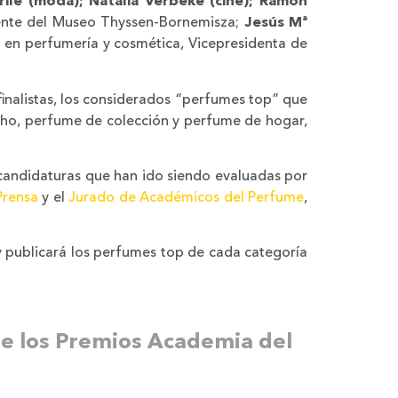
rile (moda); Natalia Verbeke (cine); Ramón
rente del Museo Thyssen-Bornemisza;
Jesús Mª
a en perfumería y cosmética, Vicepresidenta de
finalistas, los considerados “perfumes top” que
cho, perfume de colección y perfume de hogar,
 candidaturas que han ido siendo evaluadas por
Prensa
y el
Jurado de Académicos del Perfume
,
 publicará los perfumes top de cada categoría
 de los Premios Academia del