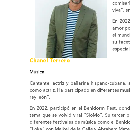
comisari
viva”, e
En 2022
amor por
el mundo
su face
especial
Chanel Terrero
Música
Cantante, actriz y bailarina hispano-cubana
como actriz. Ha participado en diferentes mu
rey león”.
En 2022, participó en el Benidorm Fest, dond
tema que se volvió viral “SloMo”. Su tercer p
diferentes festivales de música como el Benido
“Loka” con Maikel de la Calle y Abraham Mateo