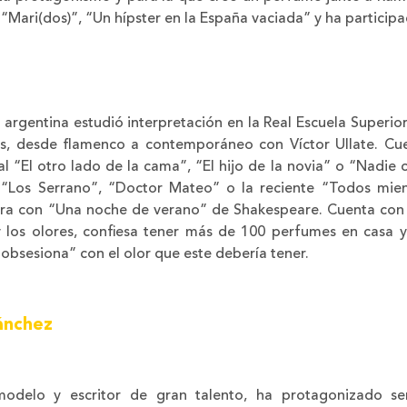
“Mari(dos)”, “Un hípster en la España vaciada” y ha particip
z argentina estudió interpretación en la Real Escuela Superio
s, desde flamenco a contemporáneo con Víctor Ullate. Cu
cal “El otro lado de la cama”, “El hijo de la novia” o “Nadie
o “Los Serrano”, “Doctor Mateo” o la reciente “Todos mie
aterra con “Una noche de verano” de Shakespeare. Cuenta con
 los olores, confiesa tener más de 100 perfumes en casa 
obsesiona” con el olor que este debería tener.
ánchez
modelo y escritor de gran talento, ha protagonizado se