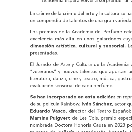
Academia espera volver a sorprender un 
La crème de la crème del arte y la cultura se h
un compendio de talentos de una gran variedad
Los premios de la Academia del Perfume celeb
excelencia más alta en unos galardones cuy
dimensión artística, cultural y sensorial. 
presentadas.
El Jurado de Arte y Cultura de la Academia d
“veteranos” y nuevos talentos que aportan una
literatura, danza, cine y teatro, música, gast
evaluación sensorial de cada perfume.
Se han incorporado en esta edición:
en repr
de su película Rainbow;
Iván Sánchez
, actor q
Eduardo Vasco
, director del Teatro Español
Martina Puigvert
de Les Cols, premio especi
nombrada Doctora Honoris Causa en 2023 por 