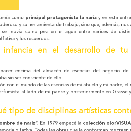
 tenía como
principal protagonista la nariz
y en esta entre
poderoso y su herramienta de trabajo, sino que, además, nos 
 se movía como pez en el agua entre narices de distint
fativa y los recuerdos.
 infancia en el desarrollo de t
nacer encima del almacén de esencias del negocio de
ba sin ser consciente de ello.
ción con el mundo de las esencias de mi abuelo y mi padre, e
rfumista al lado de mi padre y posteriormente en Grasse 
tipo de disciplinas artísticas con
ombre de nariz”.
En 1979 empecé la c
olección olorVISUA
emoria olfativa. Todas las obras que la conforman me traen r