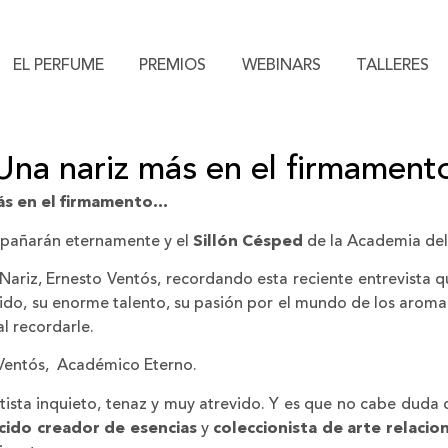
EL PERFUME
PREMIOS
WEBINARS
TALLERES
Una nariz más en el firmament
ás en el firmamento…
mpañarán eternamente y el
Sillón Césped
de la Academia del
riz, Ernesto Ventós, recordando esta reciente entrevista 
sido, su enorme talento, su pasión por el mundo de los aromas, 
al recordarle.
 Ventós, Académico Eterno.
tista inquieto, tenaz y muy atrevido. Y es que no cabe duda 
cido creador de esencias
y
coleccionista de arte relaci