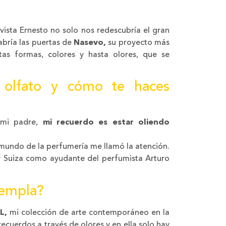
vista Ernesto no solo nos redescubría el gran
abría las puertas de
Nasevo,
su proyecto más
as formas, colores y hasta olores, que se
u olfato y cómo te haces
 mi padre,
mi recuerdo es estar oliendo
l mundo de la perfumería me llamó la atención.
y Suiza como ayudante del perfumista Arturo
templa?
L,
mi colección de arte contemporáneo en la
ecuerdos a través de olores y en ella solo hay