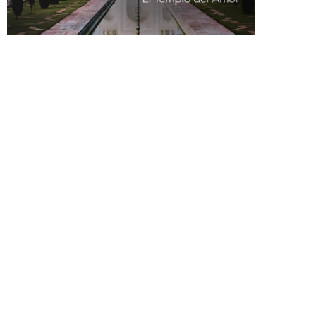
El perfume Shalimar fue creado en 1925. Su inspiración
fue la historia de amor en la India del emperador Sha
Jahan y la princesa Muntaz Mahal, para quien hizo
construir el Taj Mahal y los famosos jardines de Shalimar,
que significa “templo del amor”.
Fue la primera fragancia de la familia “oriental” de la
historia y, más allá de su líquido sensual y voluptuoso, su
frasco se inspiraba en el famoso palacio, convirtiendo el
conjunto en un objeto de exposición.
Hoy en día se sigue estudiando como un perfume
completo en todos sus aspectos, tanto en inspiración,
como composición y diseño del mítico frasco, que ganó el
primer premio en la Exposición Internacional de Artes
Decorativas de París en 1925.