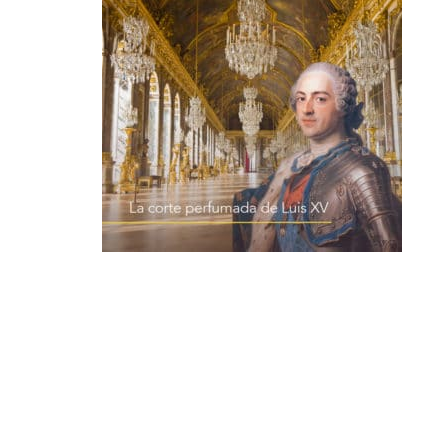
Luis XV era un apasionado de los perfumes. Dura
fuente envolviendo en fragancias a sus invitad
aromas a modo de ambientador por los salones 
Por su pasión por el perfume, la época de Lui
de tradición familiar, transmitida de generaci
joyas y obras de arte, asentando a Francia com
perfumes: Grasse y París.Luis XV era un apasion