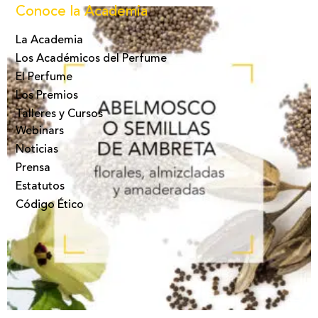
Conoce la Academia
La Academia
Los Académicos del Perfume
El Perfume
Los Premios
Talleres y Cursos
Webinars
Noticias
Prensa
Estatutos
Código Ético