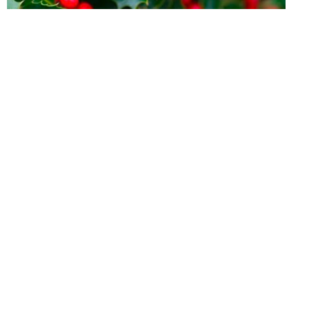
El acebo es un arbusto de hojas perennes y frutos de
color rojo intenso típico de las estampas decorativas
navideñas. Los celtíberos lo veneraban como árbol
sagrado de buen augurio para el año venidero.
Soria, en sus Tierras Altas, puede presumir de tener uno
de los bosques más espectaculares de Europa, con 600
hectáreas de imponentes acebos que pueden llegar a
alcanzar los 16 metros de altura. Con sus vibrantes motas
rojas salpican un paisaje a todo color para disfrutar estas
Navidades.
El acebo es un arbusto de hojas perennes y frutos de
color rojo intenso típico de las estampas decorativas
navideñas. Los celtíberos lo veneraban como árbol
sagrado de buen augurio para el año venidero.
Soria, en sus Tierras Altas, puede presumir de tener uno
de los bosques más espectaculares de Europa, con 600