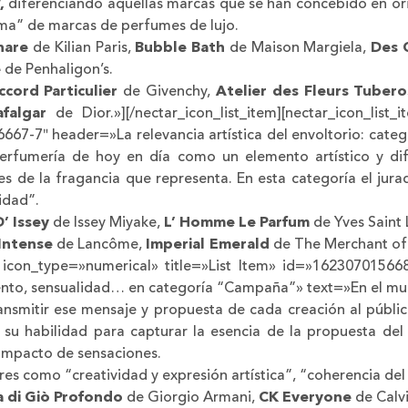
,
diferenciando aquellas marcas que se han concebido en ori
ama” de marcas de perfumes de lujo.
Share
de Kilian Paris,
Bubble Bath
de Maison Margiela,
Des C
e
de Penhaligon’s.
ccord Particulier
de Givenchy,
Atelier des Fleurs Tuber
falgar
de Dior.»][/nectar_icon_list_item][nectar_icon_list
-7″ header=»La relevancia artística del envoltorio: categ
erfumería de hoy en día como un elemento artístico y dife
nes de la fragancia que representa. En esta categoría el ju
idad”.
D’ Issey
de Issey Miyake,
L’ Homme Le Parfum
de Yves Saint 
 Intense
de Lancôme,
Imperial Emerald
de The Merchant of
item icon_type=»numerical» title=»List Item» id=»162307015
to, sensualidad… en categoría “Campaña”» text=»En el mun
nsmitir ese mensaje y propuesta de cada creación al público
 su habilidad para capturar la esencia de la propuesta del
 impacto de sensaciones.
res como “creatividad y expresión artística”, “coherencia del
 di Giò Profondo
de Giorgio Armani,
CK Everyone
de Calvi