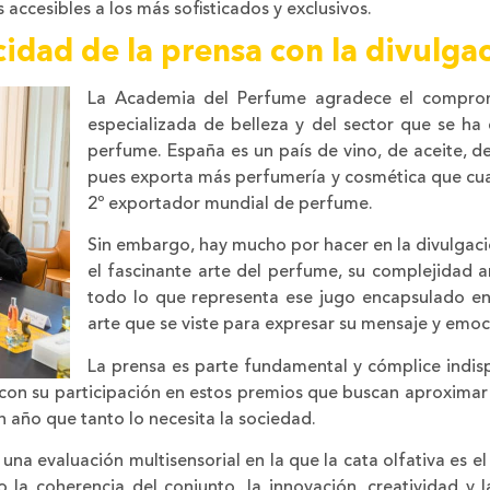
accesibles a los más sofisticados y exclusivos.
idad de la prensa con la divulga
La Academia del Perfume agradece el compromi
especializada de belleza y del sector que se ha
perfume. España es un país de vino, de aceite, d
pues exporta más perfumería y cosmética que cua
2º exportador mundial de perfume.
Sin embargo, hay mucho por hacer en la divulgac
el fascinante arte del perfume, su complejidad art
todo lo que representa ese jugo encapsulado en
arte que se viste para expresar su mensaje y emoci
La prensa es parte fundamental y cómplice indis
y con su participación en estos premios que buscan aproxima
 año que tanto lo necesita la sociedad.
 una evaluación multisensorial en la que la cata olfativa es e
la coherencia del conjunto, la innovación, creatividad y la