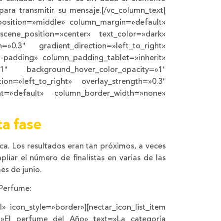
ara transmitir su mensaje.[/vc_column_text]
_position=»middle» column_margin=»default»
scene_position=»center» text_color=»dark»
»0.3″ gradient_direction=»left_to_right»
-padding» column_padding_tablet=»inherit»
»1″ background_hover_color_opacity=»1″
n=»left_to_right» overlay_strength=»0.3″
ent=»default» column_border_width=»none»
a fase
ca. Los resultados eran tan próximos, a veces
liar el número de finalistas en varias de las
es de junio.
 Perfume:
l» icon_style=»border»][nectar_icon_list_item
=»El perfume del Año» text=»La categoría