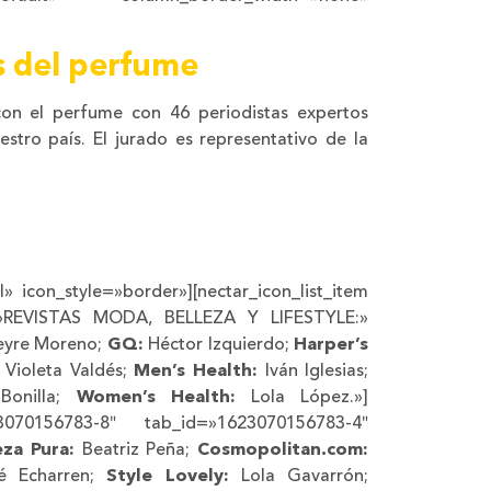
s del perfume
on el perfume con 46 periodistas expertos
estro país. El jurado es representativo de la
l» icon_style=»border»][nectar_icon_list_item
r=»REVISTAS MODA, BELLEZA Y LIFESTYLE:»
yre Moreno;
GQ:
Héctor Izquierdo;
Harper’s
Violeta Valdés;
Men’s Health:
Iván Iglesias;
onilla;
Women’s Health:
Lola López.»]
623070156783-8″ tab_id=»1623070156783-4″
eza Pura:
Beatriz Peña;
Cosmopolitan.com:
 Echarren;
Style Lovely:
Lola Gavarrón;