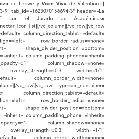
biza
de Loewe y
Voce Viva
de Valentino.»]
6693-9″ tab_id=»1623070156694-3″ header=»La
dad” con el Jurado de Académicos»
tar_icon_list][/vc_column][/vc_row][vc_row
default» column_direction_tablet=»default»
lign=»left» row_border_radius=»none»
ght» shape_divider_position=»bottom»
»inherit» column_padding_phone=»inherit»
or_opacity=»1″ column_shadow=»none»
ht» overlay_strength=»0.3″ width=»1/1″
»default» column_border_width=»none»
lumn][/vc_row][vc_row type=»in_container»
t» column_direction_tablet=»default»
lign=»left» row_border_radius=»none»
ght» shape_divider_position=»bottom»
»inherit» column_padding_phone=»inherit»
or_opacity=»1″ column_shadow=»none»
ht» overlay_strength=»0.3″ width=»1/1″
»default» column_border_width=»none»