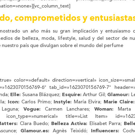
ation=»none»][vc_column_text]
rado, comprometidos y entusiasta
mostrado un año más su gran implicación y entusiasmo c
dios de belleza, moda, lifestyle, salud y del sector de nu
e nuestro país que divulgan sobre el mundo del perfume
true» color=»default» direction=»vertical» icon_size=»smal
 id=»1623070156769-6″ tab_id=»1623070156769-7″ heade
anda;
Elle:
Susana Blázquez;
Esquire:
Arthur Gil;
Glamour:
Le
lla;
Icon:
Carlos Primo;
Instyle:
María Elvira;
Marie Claire:
 Laguna;
Vogue:
Carmen Lanchares;
Woman:
Marta B
st_item icon_type=»numerical» title=»List Item» id=»1
atters:
Clara Buedo;
Belleza Activa:
Elisabet Parra;
Bell
scunce;
Glamour.es:
Agnès Teixidó;
Influencers:
Coché