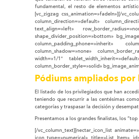
fundamental, el resto de elementos artísti
[vc_zigzag css_animation=»fadeIn»][/vc_col
column_direction=»default» column_direct
text_align=»left» row_border_radius=»no
shape_divider_position=»bottom» bg_image
column_padding_phone=»inherit» column
column_shadow=»none» column_border_radi
width=»1/1″ tablet_width_inherit=»defau
column_border_style=»solid» bg_image_anim
Pódiums ampliados por l
El listado de los privilegiados que han acce
teniendo que recurrir a las centésimas como 
categorías y traspasar la decisión y desempate
Presentamos a los grandes finalistas, los “to
[/vc_column_text][nectar_icon_list animate=»
icon_type=»numerical» title=»List Item»