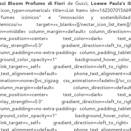
cci Bloom Profumo di Fiori
de Gucci,
Loewe Paula’s I
item icon_type=»numerical» title=»List Item» id=»162307015
rfumes icónicos” e “innovación y sostenibili
icos/«» target=»«_blank«»][/nectar_icon_list_item][/nec
ion=»middle» column_margin=»default» column_direction=»
ene_position=»center» text_color=»dark» text_a
ay_strength=»0.3″ gradient_direction=»left_to_ri
lumn_padding=»no-extra-padding» column_padding_tablet=
ground_color_opacity=»1″ background_hover_col
nk_target=»_self» gradient_direction=»left_to_rig
t_text_alignment=»default» phone_text_alignment=
mation=»none»][vc_zigzag css_animation=»fadeIn»][/vc_co
olumn_margin=»default» column_direction=»defaul
ene_position=»center» text_color=»dark» text_a
ay_strength=»0.3″ gradient_direction=»left_to_ri
lumn_padding=»no-extra-padding» column_padding_tablet=
ground_color_opacity=»1″ background_hover_col
nk_target=»_self» gradient_direction=»left_to_rig
t_text_alignment=»default» phone_text_alignment=