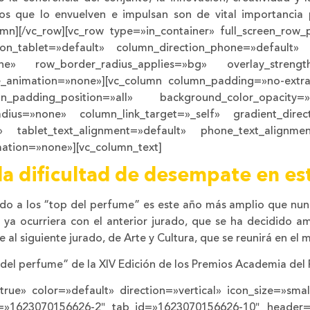
cos que lo envuelven e impulsan son de vital importancia p
umn][/vc_row][vc_row type=»in_container» full_screen_row
ion_tablet=»default» column_direction_phone=»default» 
ne» row_border_radius_applies=»bg» overlay_strength=
_animation=»none»][vc_column column_padding=»no-extra
_padding_position=»all» background_color_opacity=
us=»none» column_link_target=»_self» gradient_directio
lt» tablet_text_alignment=»default» phone_text_alignm
ation=»none»][vc_column_text]
a dificultad de desempate en est
dido a los “top del perfume” es este año más amplio que nun
ya ocurriera con el anterior jurado, que se ha decidido amp
 al siguiente jurado, de Arte y Cultura, que se reunirá en el m
p del perfume” de la XIV Edición de los Premios Academia del
true» color=»default» direction=»vertical» icon_size=»smal
 id=»1623070156626-2″ tab_id=»1623070156626-10″ header