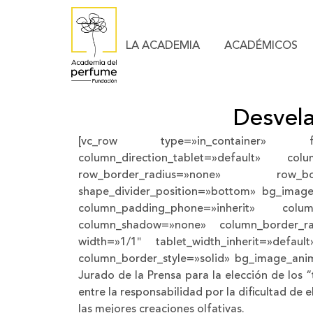
LA ACADEMIA
ACADÉMICOS
Desvela
[vc_row type=»in_container» full_
column_direction_tablet=»default» col
row_border_radius=»none» row_bord
shape_divider_position=»bottom» bg_image
column_padding_phone=»inherit» column
column_shadow=»none» column_border_radi
width=»1/1″ tablet_width_inherit=»defau
column_border_style=»solid» bg_image_anima
Jurado de la Prensa para la elección de los
entre la responsabilidad por la dificultad de 
las mejores creaciones olfativas.