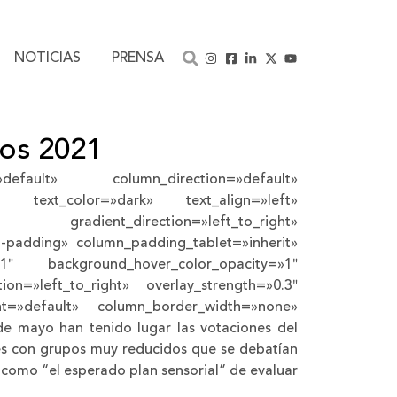
NOTICIAS
PRENSA
ios 2021
efault» column_direction=»default»
r» text_color=»dark» text_align=»left»
gradient_direction=»left_to_right»
-padding» column_padding_tablet=»inherit»
»1″ background_hover_color_opacity=»1″
n=»left_to_right» overlay_strength=»0.3″
ent=»default» column_border_width=»none»
e mayo han tenido lugar las votaciones del
nes con grupos muy reducidos que se debatían
an como “el esperado plan sensorial” de evaluar