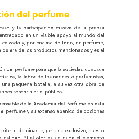
ción del perfume
so y la participación masiva de la prensa
 entregado en un visible apoyo al mundo del
e calzado y, por encima de todo, de perfume,
lquiera de los productos mencionados y es el
ión del perfume para que la sociedad conozca
ística, la labor de los narices o perfumistas,
 una pequeña botella, a su vez otra obra de
ones sensoriales al público.
pensable de la Academia del Perfume en esta
r el perfume y su extenso abanico de opciones
l criterio dominante, pero no exclusivo, puesto
 calidad. Si el olor es sin duda el elemento