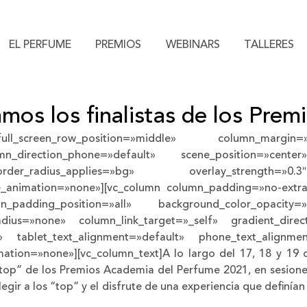
EL PERFUME
PREMIOS
WEBINARS
TALLERES
mos los finalistas de los Prem
screen_row_position=»middle» column_margin=»d
umn_direction_phone=»default» scene_position=»cente
er_radius_applies=»bg» overlay_strength=»0.3″ 
_animation=»none»][vc_column column_padding=»no-extra
_padding_position=»all» background_color_opacity=
us=»none» column_link_target=»_self» gradient_directio
lt» tablet_text_alignment=»default» phone_text_alignm
tion=»none»][vc_column_text]A lo largo del 17, 18 y 19 d
 “top” de los Premios Academia del Perfume 2021, en sesio
elegir a los “top” y el disfrute de una experiencia que definí