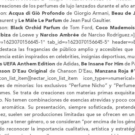
reaciones de los perfumes de lujo lanzados durante el año an
son:
Acqua di Giò Profondo
de Giorgio Armani,
Beau de 
aurent y
Le Mâle Le Parfum
de Jean Paul Gaultier.
son:
Black Orchid Parfum
de Tom Ford,
Coco Mademoise
Ibiza
de Loewe y
Narciso Ambrée
de Narciso Rodríguez.»] 
id=»1623070156645-1″ tab_id=»1623070156645-5″ header=»
estaca las fragancias de público amplio y accesibles que
cia están inspirados en celebrities, insignias deportivas, mu
s UEFA Anthem Edition
de Adidas,
Be Insane For Him
de P
nson D´Eau Original
de Chanson D´Eau,
Manzana Roja 
on_list_item][nectar_icon_list_item icon_type=»numerica
 de minorías: los exclusivos “Perfume Nicho” y “Perfume
mes. Se trata de creaciones con materias primas exquisitas
ivo. No temen combinaciones de esencias atrevidas y poco c
 aromática. Su presentación, siempre sofisticada, pretend
itez, suelen ser producciones limitadas que se ofrecen en
iegan a tener género, o se consideran “por encima de los gén
 reconocer la importancia cualitativa, artística y estraté