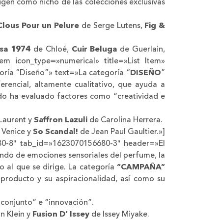
gen como nicho de las colecciones exclusivas
lous Pour un Pelure
de Serge Lutens,
Fig &
osa 1974
de Chloé,
Cuir Beluga
de Guerlain,
_item icon_type=»numerical» title=»List Item»
oría “Diseño”» text=»La categoría “
DISEÑO
”
rencial, altamente cualitativo, que ayuda a
rado ha evaluado factores como “creatividad e
Laurent y
Saffron Lazuli
de Carolina Herrera.
 Venice y
So Scandal!
de Jean Paul Gaultier.»]
6680-8″ tab_id=»1623070156680-3″ header=»El
do de emociones sensoriales del perfume, la
 al que se dirige. La categoría
“CAMPAÑA”
 producto y su aspiracionalidad, así como su
 conjunto” e “innovación”.
n Klein y
Fusion D’ Issey
de Issey Miyake.