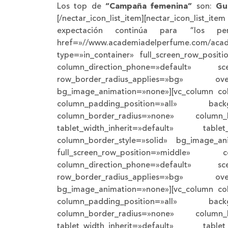
Los top de
“Campaña femenina”
son:
Gu
[/nectar_icon_list_item][nectar_icon_list_
expectación continúa para “los pe
href=»//www.academiadelperfume.com/academ
type=»in_container» full_screen_row_posit
column_direction_phone=»default» sc
row_border_radius_applies=»bg» overl
bg_image_animation=»none»][vc_column co
column_padding_position=»all» back
column_border_radius=»none» column_li
tablet_width_inherit=»default» table
column_border_style=»solid» bg_image_ani
full_screen_row_position=»middle» c
column_direction_phone=»default» sc
row_border_radius_applies=»bg» overl
bg_image_animation=»none»][vc_column co
column_padding_position=»all» back
column_border_radius=»none» column_li
tablet_width_inherit=»default» table