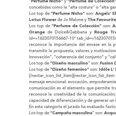
“
Perfume Nicho”
y
“Perfume de Colección”
concebidas como la “alta costura” o “alta g
Los top de
“Perfume Nicho”
son:
Angels’ 
Lotus Flower
de Jo Malone y
The Favourit
Los top de
“Perfume de Colección”
son:
A
Orange
de Dolce&Gabbana y
Rouge Tra
id=»1623070156667-10″ tab_id=»1623070156667
reconoce la importancia del envase en la p
transmitir la propuesta, valores y motivacio
innovación”, “coherencia del conjunto” y “cal
Los top de
“Diseño masculino
” son:
Fusion 
Los top de
“Diseño femenino”
son:
Idôle L’
[/nectar_icon_list_item][nectar_icon_list_
mensaje emocional: evocación, empoderamien
comunicación es el elemento que permite tra
reconoce la creatividad de la comunicación,
capacidad de diferenciación y de generar un
En esta categoría el jurado ha evaluado facto
Los top de
“Campaña masculina
” son:
Acqua