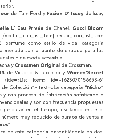
terior.
Jour
de Tom Ford y
Fusion D’ Issey
de Issey
lle L’ Eau Privée
de Chanel,
Gucci Bloom
[/nectar_icon_list_item][nectar_icon_list_item
El perfume como estilo de vida: categoría
 a menudo son el punto de entrada para los
sicales o de moda accesible.
acha y
Crossmen Original
de Crossmen.
#14
de Victorio & Lucchino y
Women’Secret
l» title=»List Item» id=»1623070156658-6″
 de Colección”» text=»La categoría “
Nicho
”
 y con proceso de fabricación sofisticado o
onvencionales y son con frecuencia propuestas
e perdurar en el tiempo, oscilando entre el
 un número muy reducido de puntos de venta a
eros”.
gica de esta categoría desdoblándola en dos: