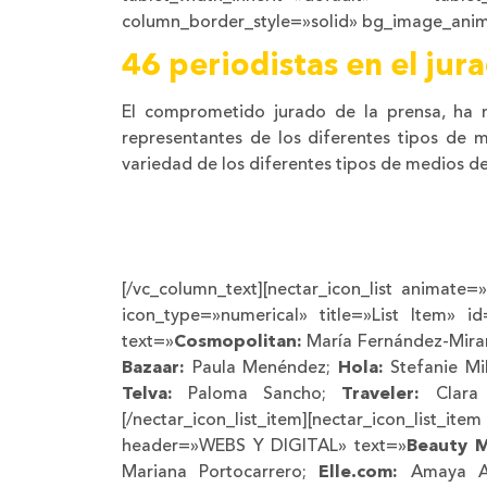
column_border_style=»solid» bg_image_anim
46 periodistas en el ju
El comprometido jurado de la prensa, ha 
representantes de los diferentes tipos de me
variedad de los diferentes tipos de medios d
[/vc_column_text][nectar_icon_list animate=»
icon_type=»numerical» title=»List Item»
text=»
Cosmopolitan:
María Fernández-Mir
Bazaar:
Paula Menéndez;
Hola:
Stefanie Mi
Telva:
Paloma Sancho;
Traveler:
Clara
[/nectar_icon_list_item][nectar_icon_li
header=»WEBS Y DIGITAL» text=»
Beauty M
Mariana Portocarrero;
Elle.com:
Amaya A