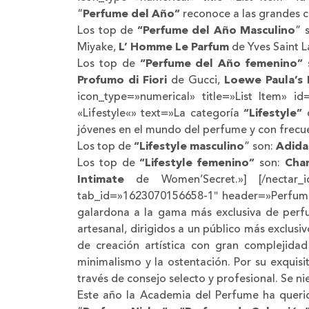
“
Perfume del Año”
reconoce a las grandes c
Los top de
“Perfume del Año Masculino
” 
Miyake,
L’ Homme Le Parfum
de Yves Saint L
Los top de
“Perfume del Año femenino”
Profumo di Fiori
de Gucci,
Loewe Paula’s 
icon_type=»numerical» title=»List Item» 
«Lifestyle«» text=»La categoría
“Lifestyle”
d
jóvenes en el mundo del perfume y con frecuen
Los top de
“Lifestyle masculino
” son:
Adida
Los top de
“Lifestyle femenino”
son:
Cha
Intimate
de Women’Secret.»] [/nectar_ic
tab_id=»1623070156658-1″ header=»Perfumes
galardona a la gama más exclusiva de perfu
artesanal, dirigidos a un público más exclus
de creación artística con gran complejidad
minimalismo y la ostentación. Por su exquis
través de consejo selecto y profesional. Se n
Este año la Academia del Perfume ha querido